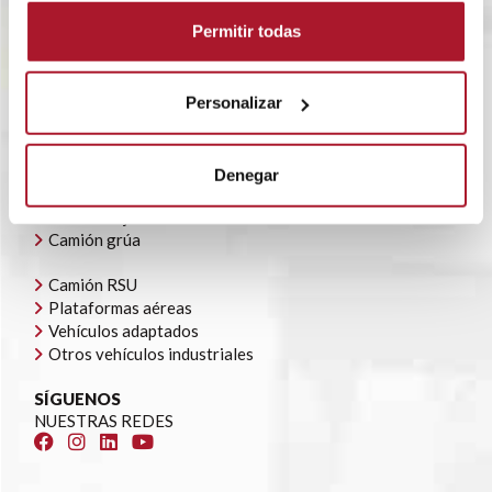
BLOG
Permitir todas
POLÍTICA CORPORATIVA
CONTACTO
OFERTAS DE EMPLEO
AYUDAS AUTOCONSUMO
Personalizar
NUESTRA FLOTA
Todoterrenos y furgonetas
Denegar
Camión caja cerrada
Camión caja abierta
Camión grúa
Camión RSU
Plataformas aéreas
Vehículos adaptados
Otros vehículos industriales
SÍGUENOS
NUESTRAS REDES