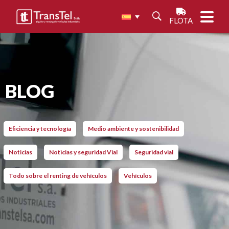
FLOTA
BLOG
Eficiencia y tecnología
Medio ambiente y sostenibilidad
Noticias
Noticias y seguridad Vial
Seguridad vial
Todo sobre el renting de vehículos
Vehículos