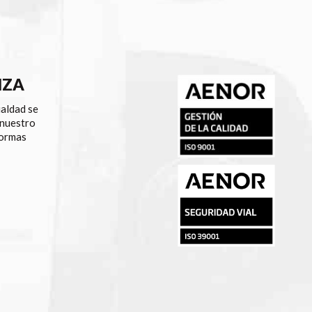
NZA
ualdad se
 nuestro
normas