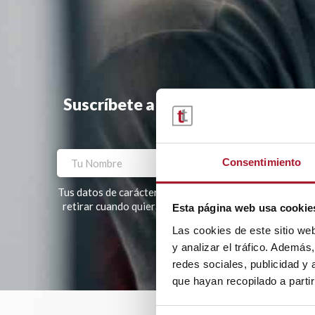
Suscríbete a la newsletter y te ha
Consentimiento
Tus datos de carácter personal tratados por TRANSTEL, S
retirar cuando quieras. Tus datos no serán cedidos a te
Esta página web usa cookie
Las cookies de este sitio we
Por favor, deja este campo vacío.
y analizar el tráfico. Ademá
redes sociales, publicidad y
que hayan recopilado a parti