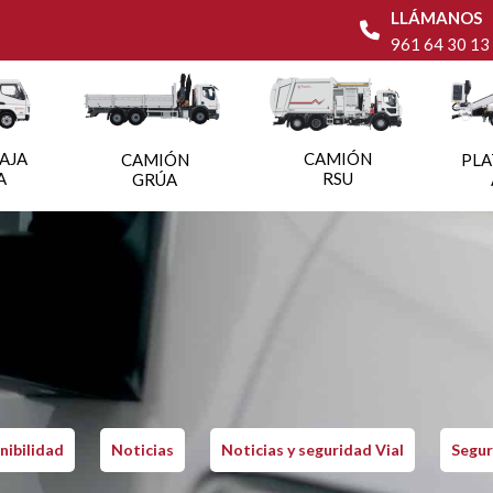
LLÁMANOS
961 64 30 13
AJA
CAMIÓN
CAMIÓN
PL
A
RSU
GRÚA
nibilidad
Noticias
Noticias y seguridad Vial
Segur