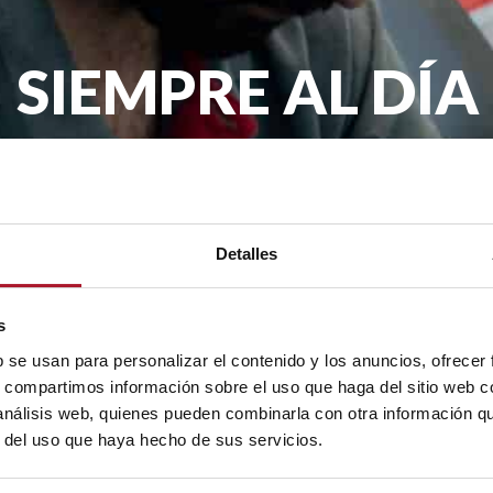
SIEMPRE AL DÍA
remos llegar la actualidad de TransTel, pro
mes en tu email.
Detalles
.A. con la finalidad de enviarte nuestro boletín periódico. La legit
rceros. Tienes derecho a acceder, rectificar y suprimir tus datos, as
s
b se usan para personalizar el contenido y los anuncios, ofrecer
s, compartimos información sobre el uso que haga del sitio web 
 análisis web, quienes pueden combinarla con otra información q
r del uso que haya hecho de sus servicios.