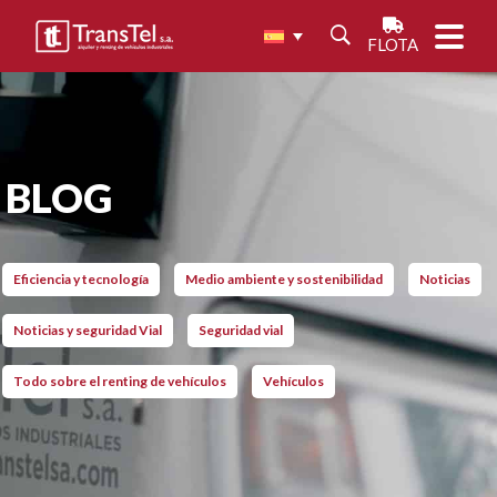
FLOTA
BLOG
Eficiencia y tecnología
Medio ambiente y sostenibilidad
Noticias
Noticias y seguridad Vial
Seguridad vial
Todo sobre el renting de vehículos
Vehículos