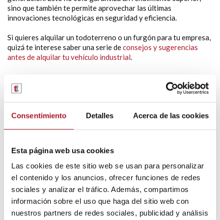
sino que también te permite aprovechar las últimas
innovaciones tecnológicas en seguridad y eficiencia.
Si quieres alquilar un todoterreno o un furgón para tu empresa,
quizá te interese saber una serie de
consejos y sugerencias
antes de alquilar tu vehículo industrial
.
En TransTel contamos con una
gran variedad de stock de
vehículos
industriales que podemos entregarte de forma
Consentimiento
Detalles
Acerca de las cookies
inmediata, unidades de pre entrega para renting a largo
plazo y unidades de sustitución para averías de larga
duración,
para que puedas cubrir las necesidades urgentes de
tu empresa
. Contamos con una red de talleres externos en
Esta página web usa cookies
toda la península ibérica, Canarias y Baleares y talleres
propios TransTel en Valencia, Madrid, Barcelona, Bilbao,
Las cookies de este sitio web se usan para personalizar
Málaga, Sevilla y Lisboa
.
el contenido y los anuncios, ofrecer funciones de redes
sociales y analizar el tráfico. Además, compartimos
Disponemos de una plantilla de conductores que
realizarán la
información sobre el uso que haga del sitio web con
entrega del vehículo llave en mano
allá donde quieras, en
nuestros partners de redes sociales, publicidad y análisis
España, incluidas Canarias y Baleares, y en Portugal.