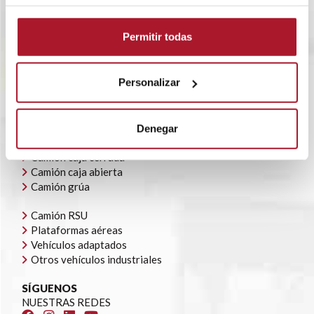
SOBRE TRANSTEL
RENTING FLEXIBLE
Permitir todas
BLOG
POLÍTICA CORPORATIVA
CONTACTO
Personalizar
OFERTAS DE EMPLEO
AYUDAS AUTOCONSUMO
NUESTRA FLOTA
Denegar
Todoterrenos y furgonetas
Camión caja cerrada
Camión caja abierta
Camión grúa
Camión RSU
Plataformas aéreas
Vehículos adaptados
Otros vehículos industriales
SÍGUENOS
NUESTRAS REDES