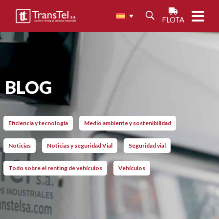
FLOTA
BLOG
Eficiencia y tecnología
Medio ambiente y sostenibilidad
Noticias
Noticias y seguridad Vial
Seguridad vial
Todo sobre el renting de vehículos
Vehículos