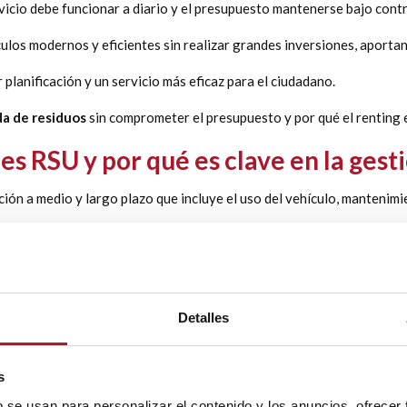
vicio debe funcionar a diario y el presupuesto mantenerse bajo contr
ulos modernos y eficientes sin realizar grandes inversiones, aportand
planificación y un servicio más eficaz para el ciudadano.
da de residuos
sin comprometer el presupuesto y por qué el renting e
es RSU y por qué es clave en la gest
ón a medio y largo plazo que incluye el uso del vehículo, mantenimie
banos porque la recogida de residuos no admite fallos: el servicio 
vehículos específicos, eficientes y adaptados a normativas ambienta
Detalles
ting de camiones RSU frente a la co
s
b se usan para personalizar el contenido y los anuncios, ofrecer