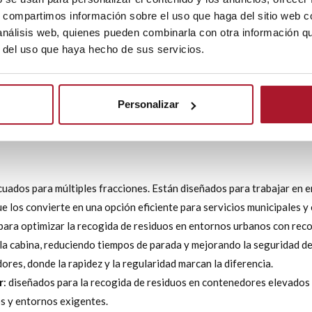
estario:
con el
renting de camiones RSU
, no es necesario realizar
s, compartimos información sobre el uso que haga del sitio web 
 análisis web, quienes pueden combinarla con otra información q
ivo y correctivo está incluido, lo que reduce tiempos de inactividad
r del uso que haya hecho de sus servicios.
g permite ajustar el tipo de camión RSU al contrato en vigor, evitan
nibles en renting de TransTel
Personalizar
s. Por ello, el
renting de camiones RSU
debe adaptarse a la operat
ecuados para múltiples fracciones. Están diseñados para trabajar en
ue los convierte en una opción eficiente para servicios municipales y
 para optimizar la recogida de residuos en entornos urbanos con rec
la cabina, reduciendo tiempos de parada y mejorando la seguridad de
ores, donde la rapidez y la regularidad marcan la diferencia.
r
: diseñados para la recogida de residuos en contenedores elevados 
s y entornos exigentes.