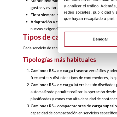
Menor inversión inicial y mayor control presupu
y analizar el tráfico. Ademá
gastos y evitar desviaciones presupuestarias.
redes sociales, publicidad y
Flota siempre operativa:
el mantenimiento prevent
que hayan recopilado a parti
Adaptación a contratos y licitaciones:
el rentin
nuevas exigencias.
Tipos de camiones RSU dispo
Denegar
Cada servicio de recogida presenta necesidades distinta
Tipologías más habituales
Camiones RSU de carga trasera
: versátiles y ad
frecuentes y distintos tipos de contenedores, lo q
Camiones RSU de carga lateral
: están diseñados
automatizado permite realizar la operación desde 
planificadas y zonas con alta densidad de contened
Camiones RSU compactadores de carga superio
capacidad de compactación en servicios específico