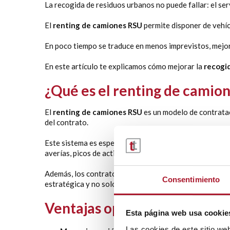
La recogida de residuos urbanos no puede fallar: el ser
El
renting de camiones RSU
permite disponer de vehíc
En poco tiempo se traduce en menos imprevistos, mejor 
En este artículo te explicamos cómo mejorar la
recogi
¿Qué es el renting de camion
El
renting de camiones RSU
es un modelo de contrataci
del contrato.
Este sistema es especialmente relevante en entornos ur
averías, picos de actividad o renovaciones de flota.
Además, los contratos municipales exigen cada vez más 
Consentimiento
estratégica y no solo financiera.
Ventajas operativas del ren
Esta página web usa cookie
Las cookies de este sitio we