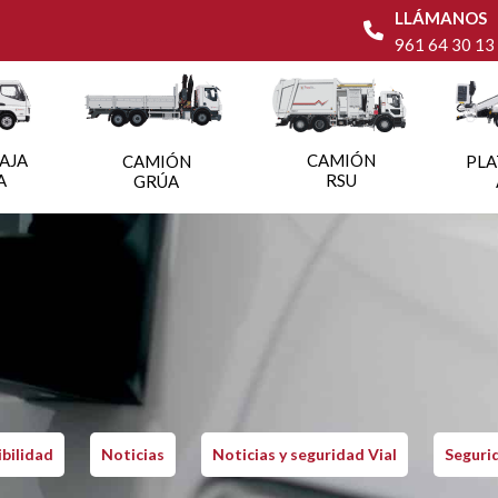
LLÁMANOS
961 64 30 13
AJA
CAMIÓN
CAMIÓN
PL
A
RSU
GRÚA
bilidad
Noticias
Noticias y seguridad Vial
Segurid