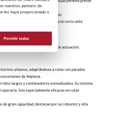
 una inversión elevada. La cuota mensual permite prever
con nuestros partners de
ue les haya proporcionado o
 y garantiza continuidad del servicio.
do sobredimensionar la flota o quedarse corto ante
Permitir todas
iva concreta del municipio o zona de actuación.
 entornos urbanos, adaptándose a rutas con paradas
 concesiones de limpieza.
orridos largos y contenedores normalizados. Su sistema
l operario. Son especialmente eficaces en rutas
o de gran capacidad, destacan por su robustez y alta