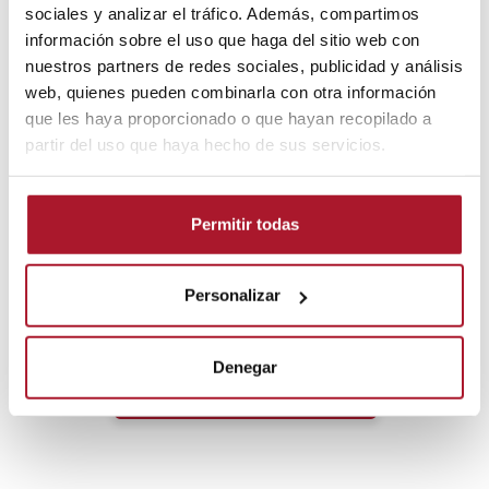
sociales y analizar el tráfico. Además, compartimos
información sobre el uso que haga del sitio web con
nuestros partners de redes sociales, publicidad y análisis
22 de julio de 2026
Seguridad vial
web, quienes pueden combinarla con otra información
PRL en vehículos industriales: cómo
que les haya proporcionado o que hayan recopilado a
elegir una flota más segura desde el
partir del uso que haya hecho de sus servicios.
contrato de renting
La PRL en vehículos industriales empieza mucho antes de que el
Permitir todas
vehículo salga a trabajar. Empieza en la elección de la flota, en
el tipo de contrato, en el mantenimiento incluido y en la...
LEER MÁS
Personalizar
Denegar
IR AL BLOG