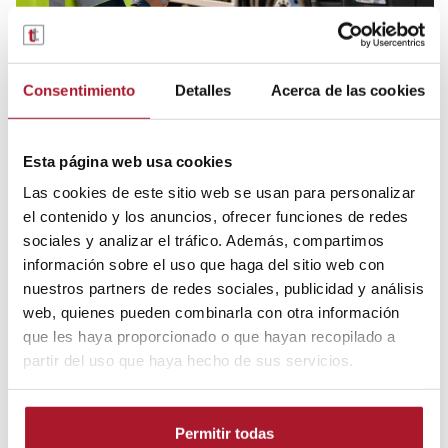
22 de julio de 2026
Seguridad vial
Consentimiento
Detalles
Acerca de las cookies
PRL en vehículos industriales: cómo
elegir una flota más segura desde el
Esta página web usa cookies
contrato de renting
Las cookies de este sitio web se usan para personalizar
La PRL en vehículos industriales empieza mucho antes de que el
el contenido y los anuncios, ofrecer funciones de redes
vehículo salga a trabajar. Empieza en la elección de la flota, en
sociales y analizar el tráfico. Además, compartimos
el tipo de contrato, en el mantenimiento incluido y en la...
información sobre el uso que haga del sitio web con
LEER MÁS
nuestros partners de redes sociales, publicidad y análisis
web, quienes pueden combinarla con otra información
que les haya proporcionado o que hayan recopilado a
partir del uso que haya hecho de sus servicios.
IR AL BLOG
Permitir todas