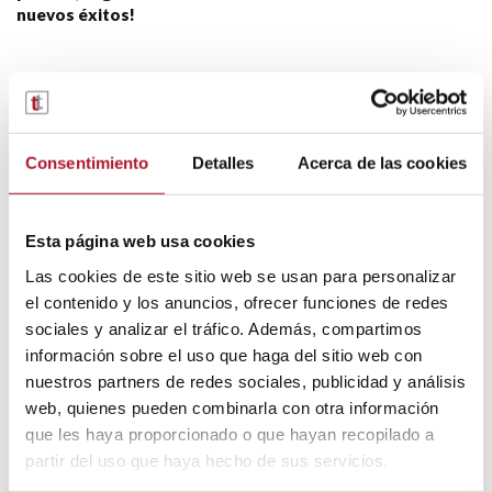
nuevos éxitos!
Por:
Transtel
Consentimiento
Detalles
Acerca de las cookies
Etiquetas:
alquiler de vehículos indsutriales largo plazo
Esta página web usa cookies
alquiler de vehículos industriales
Las cookies de este sitio web se usan para personalizar
alquiler profesional de vehículos
el contenido y los anuncios, ofrecer funciones de redes
sociales y analizar el tráfico. Además, compartimos
alquiler y renting profesional
información sobre el uso que haga del sitio web con
nuestros partners de redes sociales, publicidad y análisis
crecimiento plantilla TransTel
web, quienes pueden combinarla con otra información
que les haya proporcionado o que hayan recopilado a
crecimiento TransTel
partir del uso que haya hecho de sus servicios.