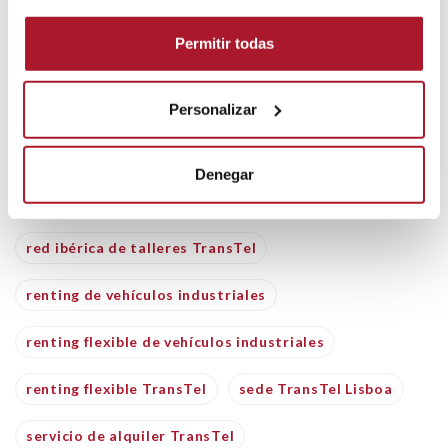
delegación Canarias TransTel
Permitir todas
delegación San Fernando Madrid
delegaciones TransTel
expansión TransTel
Personalizar
flota TransTel 3500 vehículos
Denegar
nuevas delegaciones Vigo
red ibérica de talleres TransTel
renting de vehículos industriales
renting flexible de vehículos industriales
renting flexible TransTel
sede TransTel Lisboa
servicio de alquiler TransTel