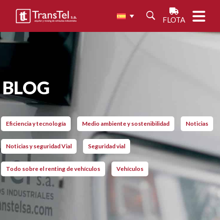
FLOTA
BLOG
Eficiencia y tecnología
Medio ambiente y sostenibilidad
Noticias
Noticias y seguridad Vial
Seguridad vial
Todo sobre el renting de vehículos
Vehículos