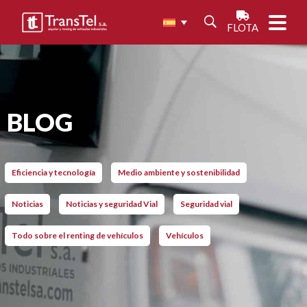
FLOTA
BLOG
Eficiencia y tecnología
Medio ambiente y sostenibilidad
Noticias
Noticias y seguridad Vial
Seguridad vial
Todo sobre el renting de vehículos
Vehículos