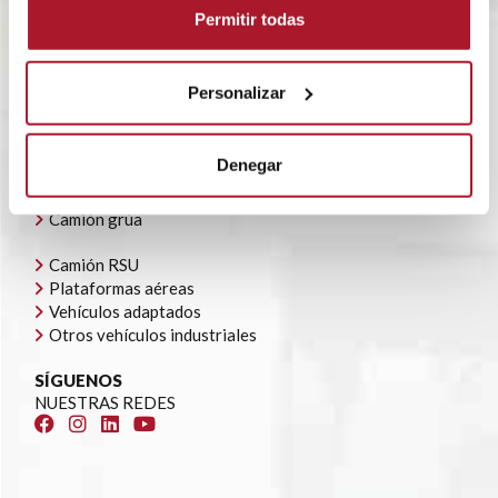
POLÍTICA CORPORATIVA
Permitir todas
CONTACTO
OFERTAS DE EMPLEO
AYUDAS AUTOCONSUMO
Personalizar
NUESTRA FLOTA
Todoterrenos y furgonetas
Denegar
Camión caja cerrada
Camión caja abierta
Camión grúa
Camión RSU
Plataformas aéreas
Vehículos adaptados
Otros vehículos industriales
SÍGUENOS
NUESTRAS REDES