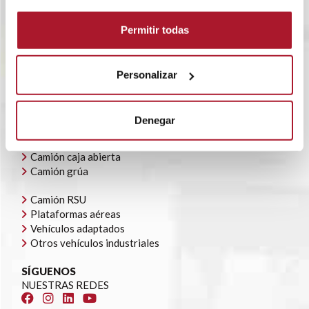
RENTING FLEXIBLE
BLOG
Permitir todas
POLÍTICA CORPORATIVA
CONTACTO
OFERTAS DE EMPLEO
Personalizar
AYUDAS AUTOCONSUMO
NUESTRA FLOTA
Denegar
Todoterrenos y furgonetas
Camión caja cerrada
Camión caja abierta
Camión grúa
Camión RSU
Plataformas aéreas
Vehículos adaptados
Otros vehículos industriales
SÍGUENOS
NUESTRAS REDES