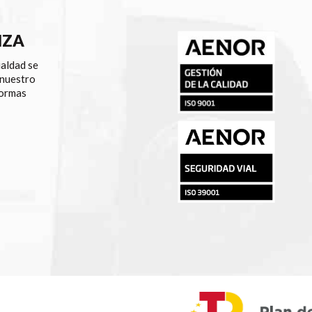
NZA
ualdad se
 nuestro
normas