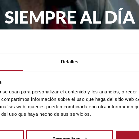
SIEMPRE AL DÍA
remos llegar la actualidad de TransTel, pro
mes en tu email.
Detalles
.A. con la finalidad de enviarte nuestro boletín periódico. La legit
s
rceros. Tienes derecho a acceder, rectificar y suprimir tus datos, as
b se usan para personalizar el contenido y los anuncios, ofrecer
s, compartimos información sobre el uso que haga del sitio web 
 análisis web, quienes pueden combinarla con otra información q
r del uso que haya hecho de sus servicios.
Personalizar