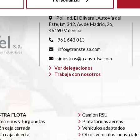
SEDE CENTRAL
Pol. Ind. El Oliveral, Autovía del
Este, km 342, Av. de Madrid, 26,
46190 Valencia
961 643 013
info@transtelsa.com
siniestros@transtelsa.com
Ver delegaciones
Trabaja con nosotros
TRA FLOTA
Camión RSU
errenos y furgonetas
Plataformas aéreas
n caja cerrada
Vehículos adaptados
n caja abierta
Otros vehículos industriale