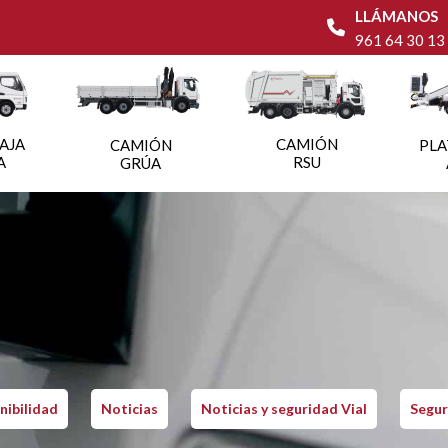
LLÁMANOS
961 64 30 13
AJA
CAMIÓN
CAMIÓN
PL
A
RSU
GRÚA
nibilidad
Noticias
Noticias y seguridad Vial
Segur