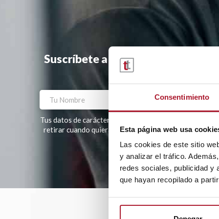
Suscríbete a la newsletter y te ha
Consentimiento
Tus datos de carácter personal tratados por TRANSTEL, S
Esta página web usa cookie
retirar cuando quieras. Tus datos no serán cedidos a te
Las cookies de este sitio we
Por favor, deja este campo vacío.
y analizar el tráfico. Ademá
redes sociales, publicidad y
que hayan recopilado a parti
Denegar