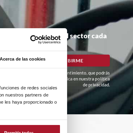
mociones y noticias del sector cada
Acerca de las cookies
imación del tratamiento es tu consentimiento, que podrás
í como otros derechos como se explica en nuestra política
de privacidad.
 funciones de redes sociales
con nuestros partners de
ue les haya proporcionado o
Permitir todas