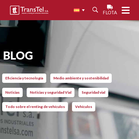
FLOTA
BLOG
Eficiencia y tecnología
Medio ambiente y sostenibilidad
Noticias
Noticias y seguridad Vial
Seguridad vial
Todo sobre el renting de vehículos
Vehículos