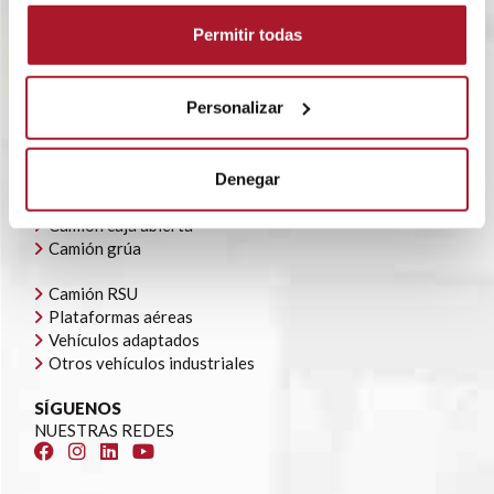
BLOG
Permitir todas
POLÍTICA CORPORATIVA
CONTACTO
OFERTAS DE EMPLEO
Personalizar
AYUDAS AUTOCONSUMO
NUESTRA FLOTA
Todoterrenos y furgonetas
Denegar
Camión caja cerrada
Camión caja abierta
Camión grúa
Camión RSU
Plataformas aéreas
Vehículos adaptados
Otros vehículos industriales
SÍGUENOS
NUESTRAS REDES