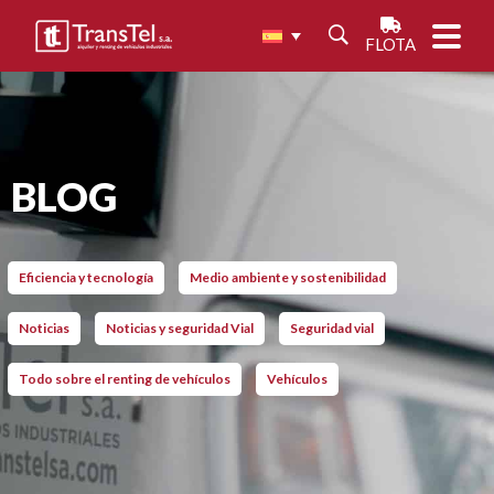
FLOTA
BLOG
Eficiencia y tecnología
Medio ambiente y sostenibilidad
Noticias
Noticias y seguridad Vial
Seguridad vial
Todo sobre el renting de vehículos
Vehículos