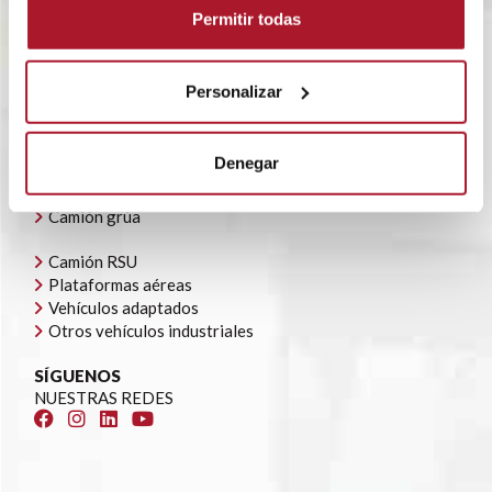
POLÍTICA CORPORATIVA
Permitir todas
CONTACTO
OFERTAS DE EMPLEO
AYUDAS AUTOCONSUMO
Personalizar
NUESTRA FLOTA
Todoterrenos y furgonetas
Denegar
Camión caja cerrada
Camión caja abierta
Camión grúa
Camión RSU
Plataformas aéreas
Vehículos adaptados
Otros vehículos industriales
SÍGUENOS
NUESTRAS REDES