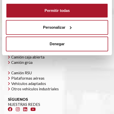
RENTING FLEXIBLE
BLOG
Permitir todas
POLÍTICA CORPORATIVA
CONTACTO
OFERTAS DE EMPLEO
Personalizar
AYUDAS AUTOCONSUMO
NUESTRA FLOTA
Denegar
Todoterrenos y furgonetas
Camión caja cerrada
Camión caja abierta
Camión grúa
Camión RSU
Plataformas aéreas
Vehículos adaptados
Otros vehículos industriales
SÍGUENOS
NUESTRAS REDES