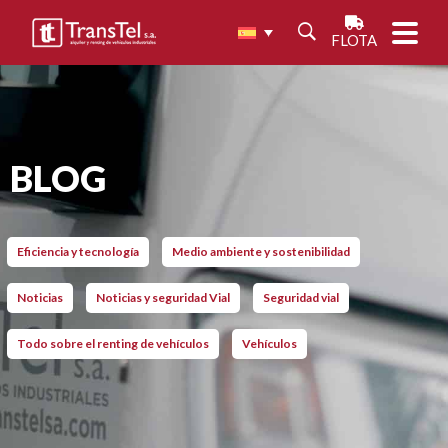
FLOTA
BLOG
Eficiencia y tecnología
Medio ambiente y sostenibilidad
Noticias
Noticias y seguridad Vial
Seguridad vial
Todo sobre el renting de vehículos
Vehículos