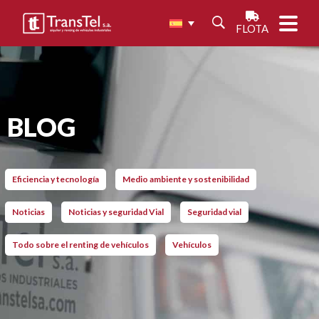
FLOTA
BLOG
Eficiencia y tecnología
Medio ambiente y sostenibilidad
Noticias
Noticias y seguridad Vial
Seguridad vial
Todo sobre el renting de vehículos
Vehículos