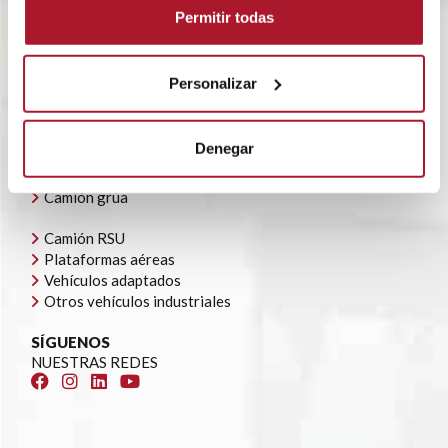
POLÍTICA CORPORATIVA
Permitir todas
CONTACTO
OFERTAS DE EMPLEO
AYUDAS AUTOCONSUMO
Personalizar
NUESTRA FLOTA
Todoterrenos y furgonetas
Denegar
Camión caja cerrada
Camión caja abierta
Camión grúa
Camión RSU
Plataformas aéreas
Vehículos adaptados
Otros vehículos industriales
SÍGUENOS
NUESTRAS REDES