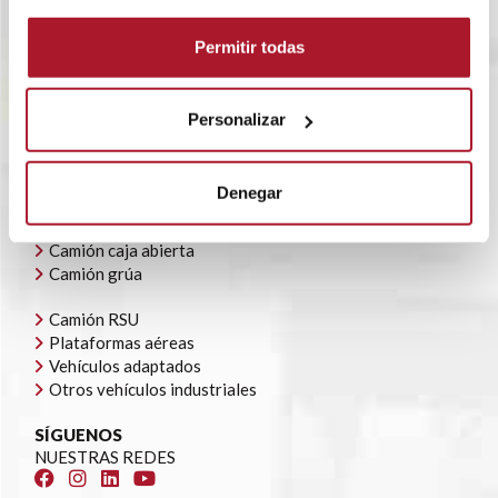
RENTING FLEXIBLE
BLOG
Permitir todas
POLÍTICA CORPORATIVA
CONTACTO
OFERTAS DE EMPLEO
Personalizar
AYUDAS AUTOCONSUMO
NUESTRA FLOTA
Denegar
Todoterrenos y furgonetas
Camión caja cerrada
Camión caja abierta
Camión grúa
Camión RSU
Plataformas aéreas
Vehículos adaptados
Otros vehículos industriales
SÍGUENOS
NUESTRAS REDES