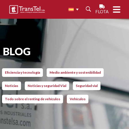
FLOTA
BLOG
Eficiencia y tecnología
Medio ambiente y sostenibilidad
Noticias
Noticias y seguridad Vial
Seguridad vial
Todo sobre el renting de vehículos
Vehículos