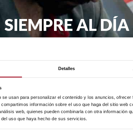
SIEMPRE AL DÍA
remos llegar la actualidad de TransTel, pro
mes en tu email.
Detalles
.A. con la finalidad de enviarte nuestro boletín periódico. La legit
rceros. Tienes derecho a acceder, rectificar y suprimir tus datos, as
s
b se usan para personalizar el contenido y los anuncios, ofrecer
s, compartimos información sobre el uso que haga del sitio web 
 análisis web, quienes pueden combinarla con otra información q
r del uso que haya hecho de sus servicios.