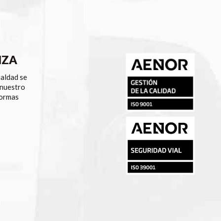
NZA
ualdad se
 nuestro
normas