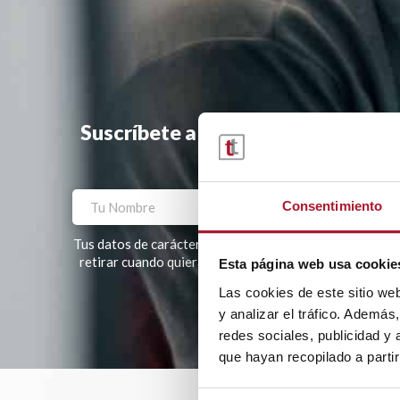
Suscríbete a la newsletter y te ha
Consentimiento
Tus datos de carácter personal tratados por TRANSTEL, S
retirar cuando quieras. Tus datos no serán cedidos a te
Esta página web usa cookie
Las cookies de este sitio we
Por favor, deja este campo vacío.
y analizar el tráfico. Ademá
redes sociales, publicidad y
que hayan recopilado a parti