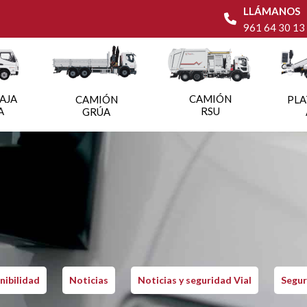
LLÁMANOS
961 64 30 13
AJA
CAMIÓN
CAMIÓN
PL
A
RSU
GRÚA
nibilidad
Noticias
Noticias y seguridad Vial
Segur