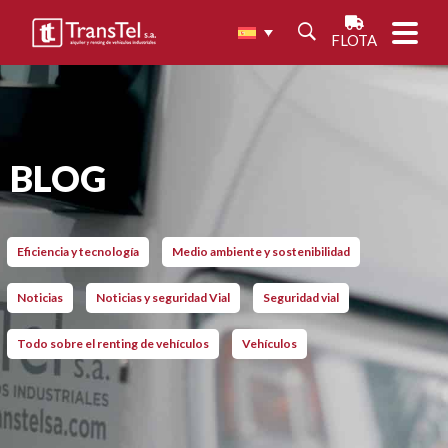
FLOTA
BLOG
Eficiencia y tecnología
Medio ambiente y sostenibilidad
Noticias
Noticias y seguridad Vial
Seguridad vial
Todo sobre el renting de vehículos
Vehículos