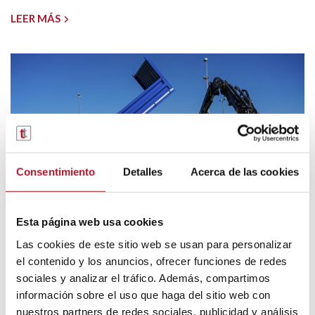
LEER MÁS
Consentimiento
Detalles
Acerca de las cookies
Esta página web usa cookies
Las cookies de este sitio web se usan para personalizar
|
26 de marzo de 2025
Todo sobre el renting de vehículos
el contenido y los anuncios, ofrecer funciones de redes
Vehículos
sociales y analizar el tráfico. Además, compartimos
Alquiler vs renting: descubre sus
información sobre el uso que haga del sitio web con
diferencias
nuestros partners de redes sociales, publicidad y análisis