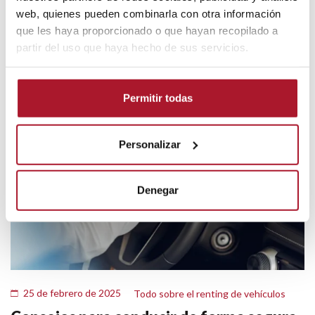
web, quienes pueden combinarla con otra información
En la gestión de flotas empresariales y el transporte de
que les haya proporcionado o que hayan recopilado a
mercancías, contar con la opción adecuada de vehículos...
partir del uso que haya hecho de sus servicios.
LEER MÁS
Permitir todas
Personalizar
Denegar
25 de febrero de 2025
Todo sobre el renting de vehículos