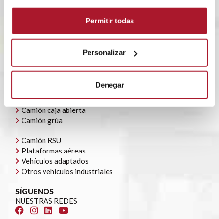
RENTING FLEXIBLE
BLOG
Permitir todas
POLÍTICA CORPORATIVA
CONTACTO
OFERTAS DE EMPLEO
Personalizar
AYUDAS AUTOCONSUMO
NUESTRA FLOTA
Denegar
Todoterrenos y furgonetas
Camión caja cerrada
Camión caja abierta
Camión grúa
Camión RSU
Plataformas aéreas
Vehículos adaptados
Otros vehículos industriales
SÍGUENOS
NUESTRAS REDES