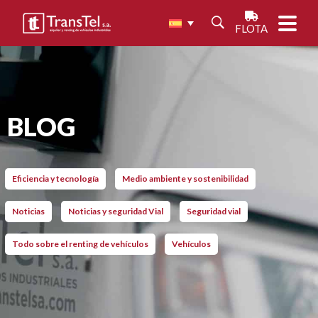
FLOTA
BLOG
Eficiencia y tecnología
Medio ambiente y sostenibilidad
Noticias
Noticias y seguridad Vial
Seguridad vial
Todo sobre el renting de vehículos
Vehículos