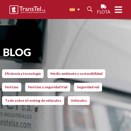
FLOTA
BLOG
Eficiencia y tecnología
Medio ambiente y sostenibilidad
Noticias
Noticias y seguridad Vial
Seguridad vial
Todo sobre el renting de vehículos
Vehículos