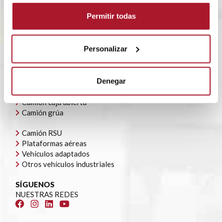
BLOG
Permitir todas
POLÍTICA CORPORATIVA
CONTACTO
OFERTAS DE EMPLEO
Personalizar
AYUDAS AUTOCONSUMO
NUESTRA FLOTA
Denegar
Todoterrenos y furgonetas
Camión caja cerrada
Camión caja abierta
Camión grúa
Camión RSU
Plataformas aéreas
Vehículos adaptados
Otros vehículos industriales
SÍGUENOS
NUESTRAS REDES