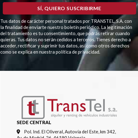
Tus datos de carácter personal tratados por TRANSTEL, S.A. con
la finalidad de enviarte nuestro boletín periódico. La legitimación
del tratamiento es tu consentimiento, que podrás retirar cuando
quieras. Tus datos no serán cedidos a terceros. Tienes derecho a
acceder, rectificar y suprimir tus datos, así como otros derechos
como se explica en nuestra política de privacidad.
Por
favor,
deja
este
campo
vacío.
SEDE CENTRAL
Pol. Ind. El Oliveral, Autovía del Este, km 342,
Av. de Madrid, 26, 46190 Valencia