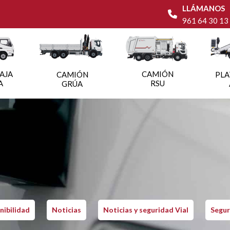
LLÁMANOS
961 64 30 13
AJA
CAMIÓN
CAMIÓN
PL
A
RSU
GRÚA
nibilidad
Noticias
Noticias y seguridad Vial
Segur