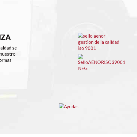
NZA
ualdad se
 nuestro
normas