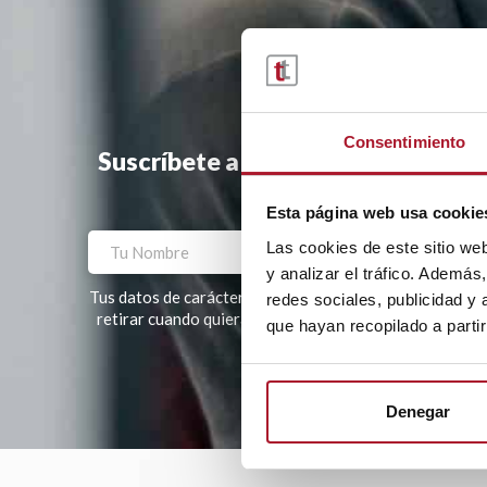
Consentimiento
Suscríbete a la newsletter y te ha
Esta página web usa cookie
Las cookies de este sitio we
y analizar el tráfico. Ademá
Tus datos de carácter personal tratados por TRANSTEL, S
redes sociales, publicidad y
retirar cuando quieras. Tus datos no serán cedidos a te
que hayan recopilado a parti
Por favor, deja este campo vacío.
Denegar