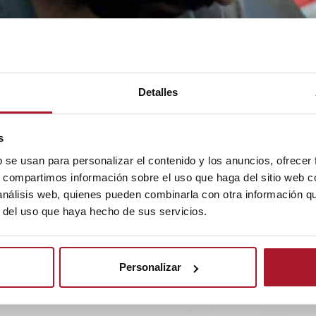
SIEMPRE AL DÍA
Detalles
remos llegar la actualidad de TransTel, pro
mes en tu email.
s
b se usan para personalizar el contenido y los anuncios, ofrecer
s, compartimos información sobre el uso que haga del sitio web 
.A. con la finalidad de enviarte nuestro boletín periódico. La legit
 análisis web, quienes pueden combinarla con otra información q
rceros. Tienes derecho a acceder, rectificar y suprimir tus datos, as
r del uso que haya hecho de sus servicios.
Personalizar