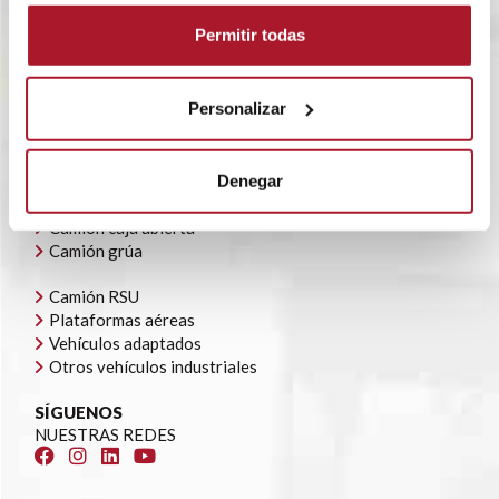
BLOG
Permitir todas
POLÍTICA CORPORATIVA
CONTACTO
OFERTAS DE EMPLEO
Personalizar
AYUDAS AUTOCONSUMO
NUESTRA FLOTA
Todoterrenos y furgonetas
Denegar
Camión caja cerrada
Camión caja abierta
Camión grúa
Camión RSU
Plataformas aéreas
Vehículos adaptados
Otros vehículos industriales
SÍGUENOS
NUESTRAS REDES