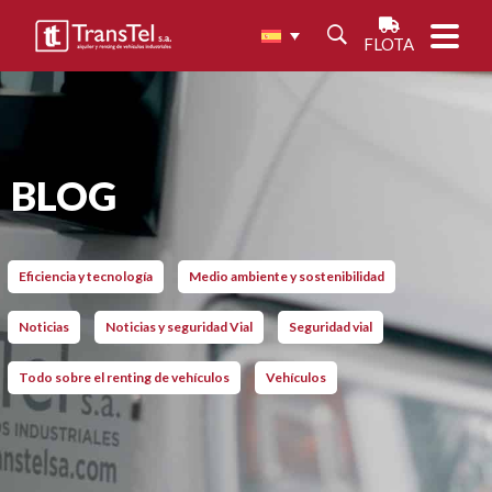
FLOTA
BLOG
Eficiencia y tecnología
Medio ambiente y sostenibilidad
Noticias
Noticias y seguridad Vial
Seguridad vial
Todo sobre el renting de vehículos
Vehículos