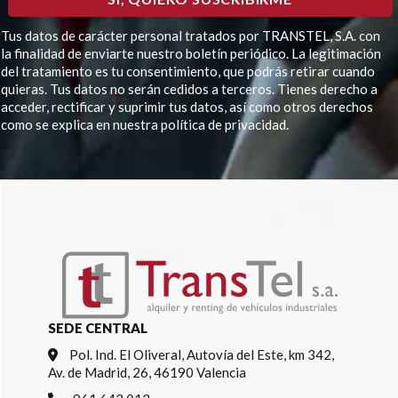
Tus datos de carácter personal tratados por TRANSTEL, S.A. con
la finalidad de enviarte nuestro boletín periódico. La legitimación
del tratamiento es tu consentimiento, que podrás retirar cuando
quieras. Tus datos no serán cedidos a terceros. Tienes derecho a
acceder, rectificar y suprimir tus datos, así como otros derechos
como se explica en nuestra política de privacidad.
Por
favor,
deja
este
campo
vacío.
SEDE CENTRAL
Pol. Ind. El Oliveral, Autovía del Este, km 342,
Av. de Madrid, 26, 46190 Valencia