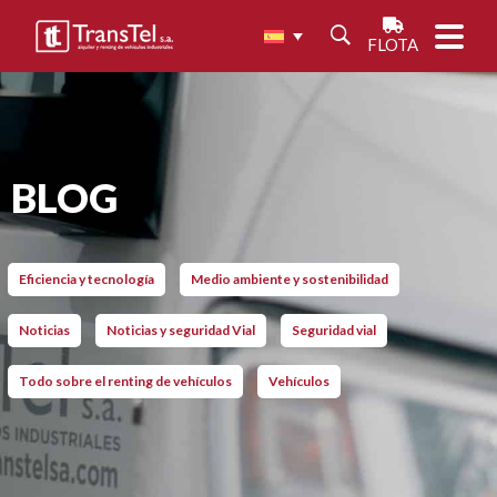
FLOTA
BLOG
Eficiencia y tecnología
Medio ambiente y sostenibilidad
Noticias
Noticias y seguridad Vial
Seguridad vial
Todo sobre el renting de vehículos
Vehículos