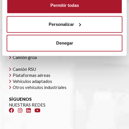
POLÍTICA CORPORATIVA
Permitir todas
CONTACTO
OFERTAS DE EMPLEO
AYUDAS AUTOCONSUMO
Personalizar
NUESTRA FLOTA
Todoterrenos y furgonetas
Denegar
Camión caja cerrada
Camión caja abierta
Camión grúa
Camión RSU
Plataformas aéreas
Vehículos adaptados
Otros vehículos industriales
SÍGUENOS
NUESTRAS REDES