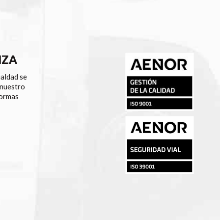
NZA
ualdad se
 nuestro
normas