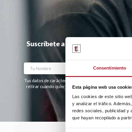
Suscríbete a la newsletter y te ha
Consentimiento
Tus datos de carácter personal tratados por TRANSTEL, S
retirar cuando quieras. Tus datos no serán cedidos a te
Esta página web usa cookie
Las cookies de este sitio we
Por favor, deja este campo vacío.
y analizar el tráfico. Ademá
redes sociales, publicidad y
que hayan recopilado a parti