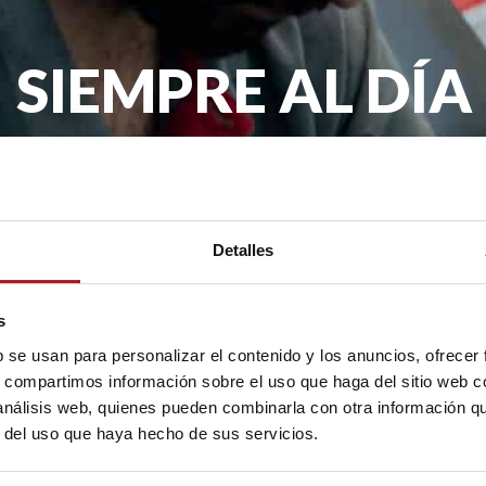
SIEMPRE AL DÍA
remos llegar la actualidad de TransTel, pro
mes en tu email.
Detalles
.A. con la finalidad de enviarte nuestro boletín periódico. La legit
rceros. Tienes derecho a acceder, rectificar y suprimir tus datos, as
s
b se usan para personalizar el contenido y los anuncios, ofrecer
s, compartimos información sobre el uso que haga del sitio web 
 análisis web, quienes pueden combinarla con otra información q
r del uso que haya hecho de sus servicios.