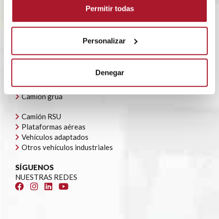
POLÍTICA CORPORATIVA
Permitir todas
CONTACTO
OFERTAS DE EMPLEO
AYUDAS AUTOCONSUMO
Personalizar
NUESTRA FLOTA
Todoterrenos y furgonetas
Denegar
Camión caja cerrada
Camión caja abierta
Camión grúa
Camión RSU
Plataformas aéreas
Vehículos adaptados
Otros vehículos industriales
SÍGUENOS
NUESTRAS REDES