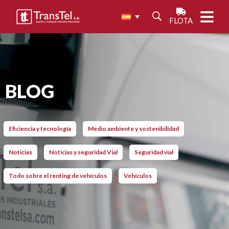
FLOTA
BLOG
Eficiencia y tecnología
Medio ambiente y sostenibilidad
Noticias
Noticias y seguridad Vial
Seguridad vial
Todo sobre el renting de vehículos
Vehículos