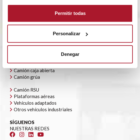
RENTING FLEXIBLE
BLOG
Permitir todas
POLÍTICA CORPORATIVA
CONTACTO
OFERTAS DE EMPLEO
Personalizar
AYUDAS AUTOCONSUMO
NUESTRA FLOTA
Denegar
Todoterrenos y furgonetas
Camión caja cerrada
Camión caja abierta
Camión grúa
Camión RSU
Plataformas aéreas
Vehículos adaptados
Otros vehículos industriales
SÍGUENOS
NUESTRAS REDES