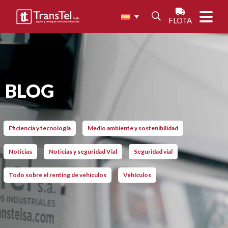
FLOTA
BLOG
Eficiencia y tecnología
Medio ambiente y sostenibilidad
Noticias
Noticias y seguridad Vial
Seguridad vial
Todo sobre el renting de vehículos
Vehículos