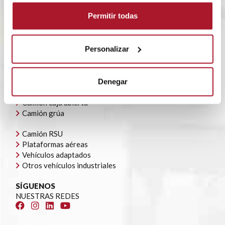
BLOG
Permitir todas
POLÍTICA CORPORATIVA
CONTACTO
OFERTAS DE EMPLEO
Personalizar
AYUDAS AUTOCONSUMO
NUESTRA FLOTA
Todoterrenos y furgonetas
Denegar
Camión caja cerrada
Camión caja abierta
Camión grúa
Camión RSU
Plataformas aéreas
Vehículos adaptados
Otros vehículos industriales
SÍGUENOS
NUESTRAS REDES