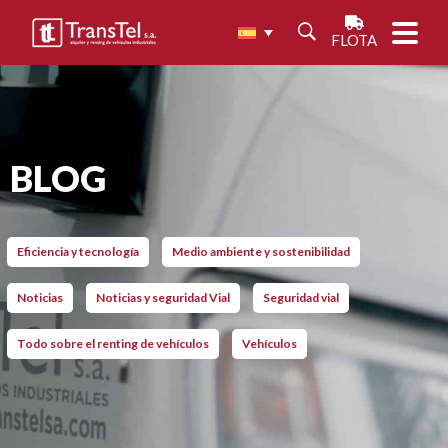
FLOTA
BLOG
Eficiencia y tecnología
Medio ambiente y sostenibilidad
Noticias
Noticias y seguridad Vial
Seguridad vial
Todo sobre el renting de vehículos
Vehículos