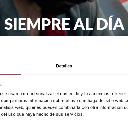
SIEMPRE AL DÍA
remos llegar la actualidad de TransTel, pro
mes en tu email.
Detalles
.A. con la finalidad de enviarte nuestro boletín periódico. La legit
rceros. Tienes derecho a acceder, rectificar y suprimir tus datos, as
s
b se usan para personalizar el contenido y los anuncios, ofrecer
s, compartimos información sobre el uso que haga del sitio web 
 análisis web, quienes pueden combinarla con otra información q
r del uso que haya hecho de sus servicios.