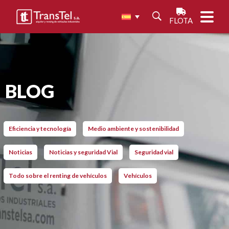
FLOTA
BLOG
Eficiencia y tecnología
Medio ambiente y sostenibilidad
Noticias
Noticias y seguridad Vial
Seguridad vial
Todo sobre el renting de vehículos
Vehículos