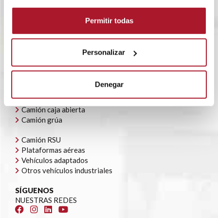
RENTING FLEXIBLE
BLOG
Permitir todas
POLÍTICA CORPORATIVA
CONTACTO
OFERTAS DE EMPLEO
Personalizar
AYUDAS AUTOCONSUMO
NUESTRA FLOTA
Denegar
Todoterrenos y furgonetas
Camión caja cerrada
Camión caja abierta
Camión grúa
Camión RSU
Plataformas aéreas
Vehículos adaptados
Otros vehículos industriales
SÍGUENOS
NUESTRAS REDES