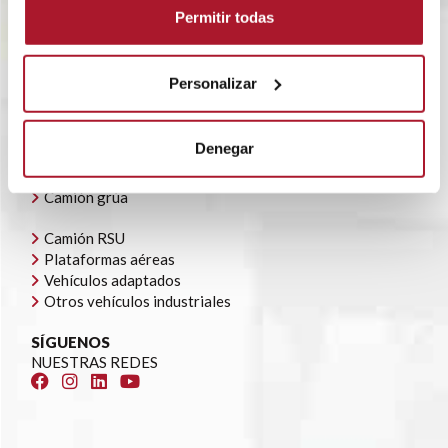
POLÍTICA CORPORATIVA
Permitir todas
CONTACTO
OFERTAS DE EMPLEO
AYUDAS AUTOCONSUMO
Personalizar
NUESTRA FLOTA
Todoterrenos y furgonetas
Denegar
Camión caja cerrada
Camión caja abierta
Camión grúa
Camión RSU
Plataformas aéreas
Vehículos adaptados
Otros vehículos industriales
SÍGUENOS
NUESTRAS REDES