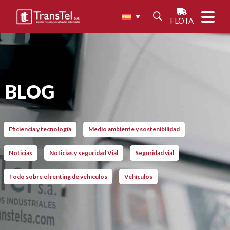
FLOTA
BLOG
Eficiencia y tecnología
Medio ambiente y sostenibilidad
Noticias
Noticias y seguridad Vial
Seguridad vial
Todo sobre el renting de vehículos
Vehículos