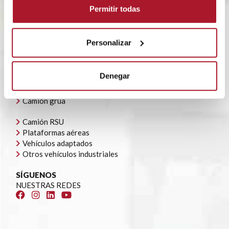
POLÍTICA CORPORATIVA
Permitir todas
CONTACTO
OFERTAS DE EMPLEO
AYUDAS AUTOCONSUMO
Personalizar
NUESTRA FLOTA
Todoterrenos y furgonetas
Denegar
Camión caja cerrada
Camión caja abierta
Camión grúa
Camión RSU
Plataformas aéreas
Vehículos adaptados
Otros vehículos industriales
SÍGUENOS
NUESTRAS REDES