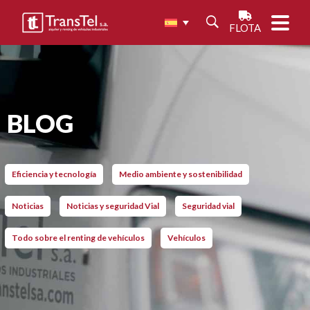
FLOTA
BLOG
Eficiencia y tecnología
Medio ambiente y sostenibilidad
Noticias
Noticias y seguridad Vial
Seguridad vial
Todo sobre el renting de vehículos
Vehículos