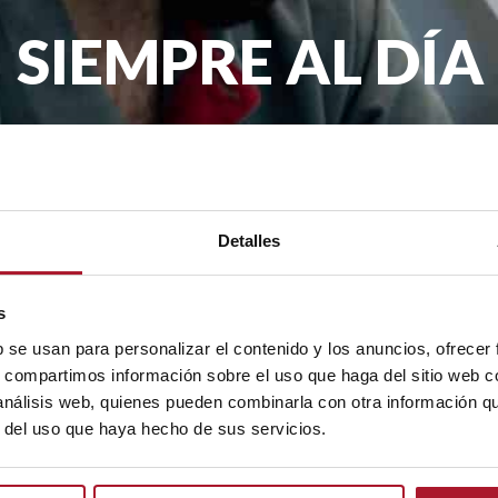
SIEMPRE AL DÍA
remos llegar la actualidad de TransTel, pro
mes en tu email.
Detalles
.A. con la finalidad de enviarte nuestro boletín periódico. La legit
rceros. Tienes derecho a acceder, rectificar y suprimir tus datos, as
s
b se usan para personalizar el contenido y los anuncios, ofrecer
s, compartimos información sobre el uso que haga del sitio web 
 análisis web, quienes pueden combinarla con otra información q
r del uso que haya hecho de sus servicios.