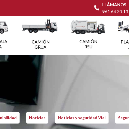
LLÁMANOS
961 64 30 13
AJA
CAMIÓN
CAMIÓN
PL
A
RSU
GRÚA
nibilidad
Noticias
Noticias y seguridad Vial
Segur