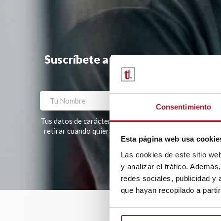
Suscríbete a la newsletter y te ha
Consentimiento
Tus datos de carácter personal tratados por TRANSTEL, S
retirar cuando quieras. Tus datos no serán cedidos a te
Esta página web usa cookie
Por favor, deja este campo vacío.
Las cookies de este sitio we
y analizar el tráfico. Ademá
redes sociales, publicidad y
que hayan recopilado a parti