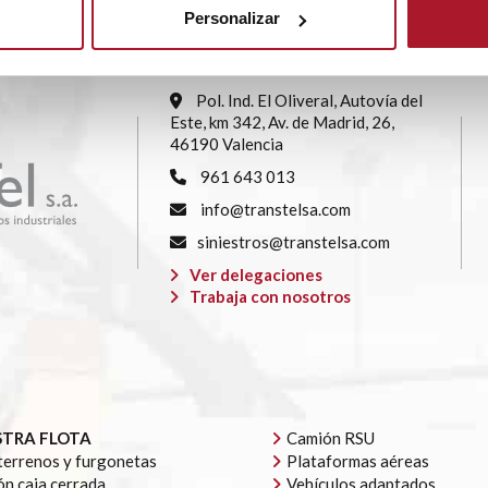
Personalizar
SEDE CENTRAL
Pol. Ind. El Oliveral, Autovía del
Este, km 342, Av. de Madrid, 26,
46190 Valencia
961 643 013
info@transtelsa.com
siniestros@transtelsa.com
Ver delegaciones
Trabaja con nosotros
TRA FLOTA
Camión RSU
errenos y furgonetas
Plataformas aéreas
n caja cerrada
Vehículos adaptados