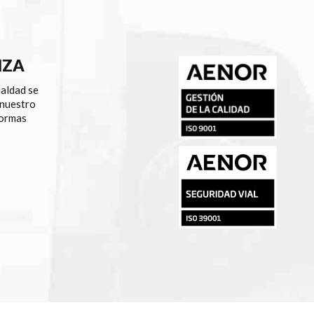
NZA
ualdad se
 nuestro
normas