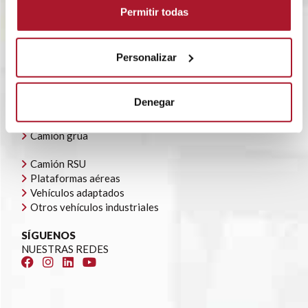
POLÍTICA CORPORATIVA
Permitir todas
CONTACTO
OFERTAS DE EMPLEO
AYUDAS AUTOCONSUMO
Personalizar
NUESTRA FLOTA
Todoterrenos y furgonetas
Denegar
Camión caja cerrada
Camión caja abierta
Camión grúa
Camión RSU
Plataformas aéreas
Vehículos adaptados
Otros vehículos industriales
SÍGUENOS
NUESTRAS REDES