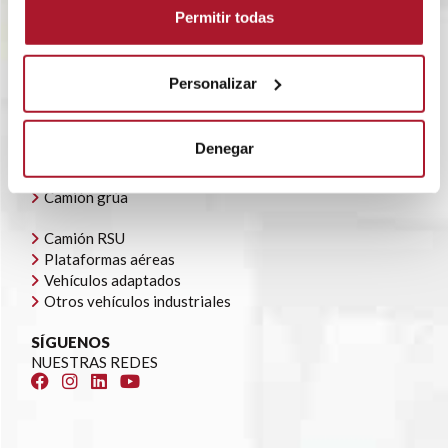
POLÍTICA CORPORATIVA
Permitir todas
CONTACTO
OFERTAS DE EMPLEO
AYUDAS AUTOCONSUMO
Personalizar
NUESTRA FLOTA
Todoterrenos y furgonetas
Denegar
Camión caja cerrada
Camión caja abierta
Camión grúa
Camión RSU
Plataformas aéreas
Vehículos adaptados
Otros vehículos industriales
SÍGUENOS
NUESTRAS REDES