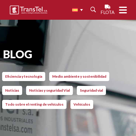
FLOTA
BLOG
Eficiencia y tecnología
Medio ambiente y sostenibilidad
Noticias
Noticias y seguridad Vial
Seguridad vial
Todo sobre el renting de vehículos
Vehículos