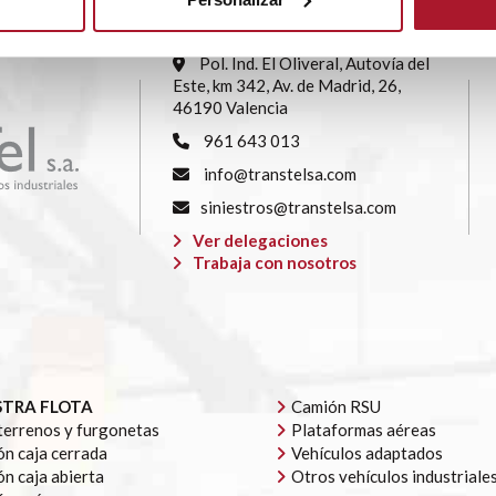
SEDE CENTRAL
Pol. Ind. El Oliveral, Autovía del
Este, km 342, Av. de Madrid, 26,
46190 Valencia
961 643 013
info@transtelsa.com
siniestros@transtelsa.com
Ver delegaciones
Trabaja con nosotros
TRA FLOTA
Camión RSU
errenos y furgonetas
Plataformas aéreas
n caja cerrada
Vehículos adaptados
n caja abierta
Otros vehículos industriale