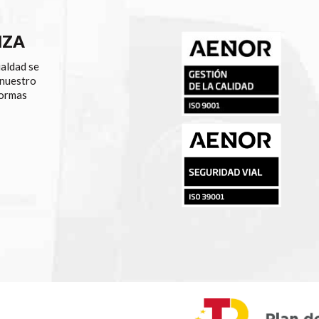
NZA
ualdad se
 nuestro
normas