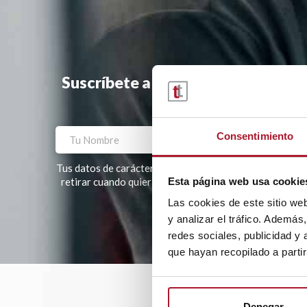
Suscríbete a la newsletter y te ha
Consentimiento
Tus datos de carácter personal tratados por TRANSTEL, S
Esta página web usa cookie
retirar cuando quieras. Tus datos no serán cedidos a te
Las cookies de este sitio we
Por favor, deja este campo vacío.
y analizar el tráfico. Ademá
redes sociales, publicidad y
que hayan recopilado a parti
Denegar