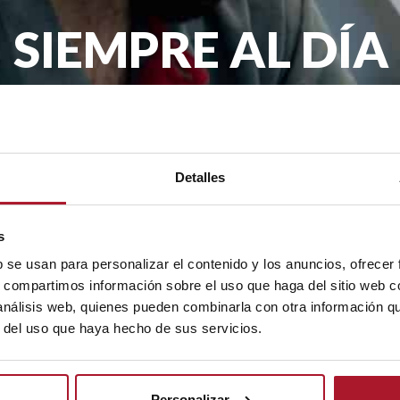
SIEMPRE AL DÍA
remos llegar la actualidad de TransTel, pro
mes en tu email.
Detalles
.A. con la finalidad de enviarte nuestro boletín periódico. La legit
s
rceros. Tienes derecho a acceder, rectificar y suprimir tus datos, as
b se usan para personalizar el contenido y los anuncios, ofrecer
s, compartimos información sobre el uso que haga del sitio web 
 análisis web, quienes pueden combinarla con otra información q
r del uso que haya hecho de sus servicios.
Personalizar