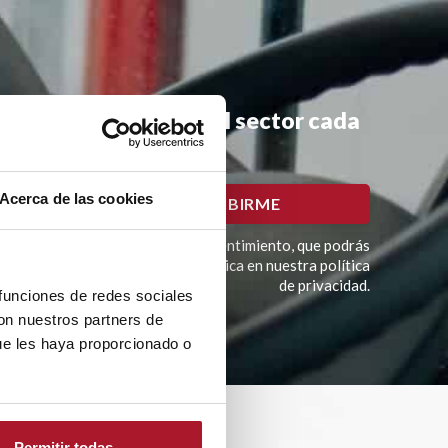
mociones y noticias del sector cada
Acerca de las cookies
imación del tratamiento es tu consentimiento, que podrás
í como otros derechos como se explica en nuestra política
de privacidad.
 funciones de redes sociales
con nuestros partners de
ue les haya proporcionado o
Permitir todas