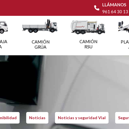
LLÁMANOS
961 64 30 13
AJA
CAMIÓN
CAMIÓN
PL
A
RSU
GRÚA
nibilidad
Noticias
Noticias y seguridad Vial
Segur