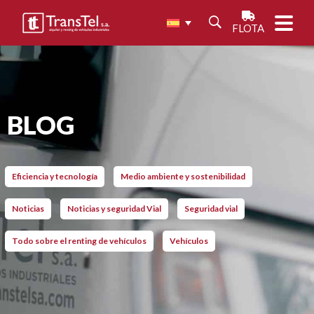
FLOTA
BLOG
Eficiencia y tecnología
Medio ambiente y sostenibilidad
Noticias
Noticias y seguridad Vial
Seguridad vial
Todo sobre el renting de vehículos
Vehículos