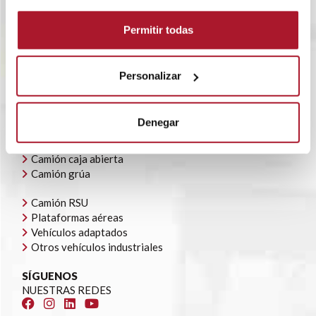
RENTING FLEXIBLE
BLOG
Permitir todas
POLÍTICA CORPORATIVA
CONTACTO
OFERTAS DE EMPLEO
Personalizar
AYUDAS AUTOCONSUMO
NUESTRA FLOTA
Denegar
Todoterrenos y furgonetas
Camión caja cerrada
Camión caja abierta
Camión grúa
Camión RSU
Plataformas aéreas
Vehículos adaptados
Otros vehículos industriales
SÍGUENOS
NUESTRAS REDES