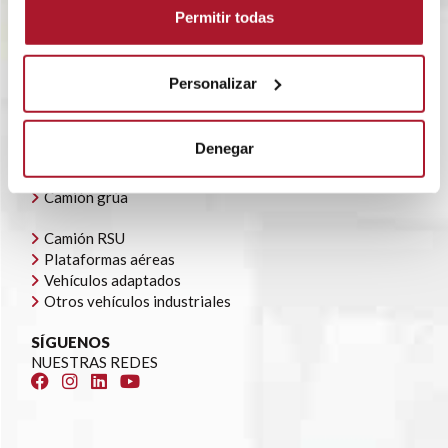
POLÍTICA CORPORATIVA
Permitir todas
CONTACTO
OFERTAS DE EMPLEO
AYUDAS AUTOCONSUMO
Personalizar
NUESTRA FLOTA
Todoterrenos y furgonetas
Denegar
Camión caja cerrada
Camión caja abierta
Camión grúa
Camión RSU
Plataformas aéreas
Vehículos adaptados
Otros vehículos industriales
SÍGUENOS
NUESTRAS REDES