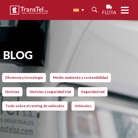
FLOTA
BLOG
Eficiencia y tecnología
Medio ambiente y sostenibilidad
Noticias
Noticias y seguridad Vial
Seguridad vial
Todo sobre el renting de vehículos
Vehículos