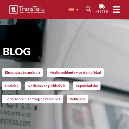
FLOTA
BLOG
Eficiencia y tecnología
Medio ambiente y sostenibilidad
Noticias
Noticias y seguridad Vial
Seguridad vial
Todo sobre el renting de vehículos
Vehículos