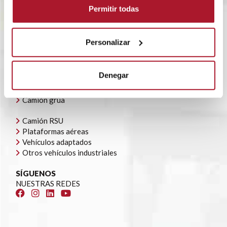
POLÍTICA CORPORATIVA
Permitir todas
CONTACTO
OFERTAS DE EMPLEO
AYUDAS AUTOCONSUMO
Personalizar
NUESTRA FLOTA
Todoterrenos y furgonetas
Denegar
Camión caja cerrada
Camión caja abierta
Camión grúa
Camión RSU
Plataformas aéreas
Vehículos adaptados
Otros vehículos industriales
SÍGUENOS
NUESTRAS REDES