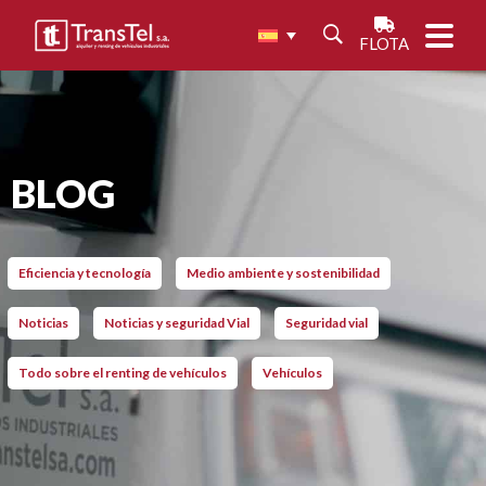
FLOTA
BLOG
Eficiencia y tecnología
Medio ambiente y sostenibilidad
Noticias
Noticias y seguridad Vial
Seguridad vial
Todo sobre el renting de vehículos
Vehículos