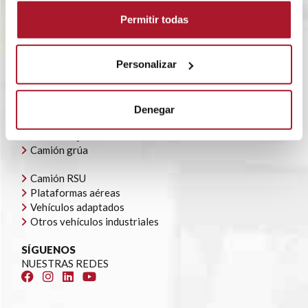
BLOG
Permitir todas
POLÍTICA CORPORATIVA
CONTACTO
OFERTAS DE EMPLEO
AYUDAS AUTOCONSUMO
Personalizar
NUESTRA FLOTA
Todoterrenos y furgonetas
Denegar
Camión caja cerrada
Camión caja abierta
Camión grúa
Camión RSU
Plataformas aéreas
Vehículos adaptados
Otros vehículos industriales
SÍGUENOS
NUESTRAS REDES