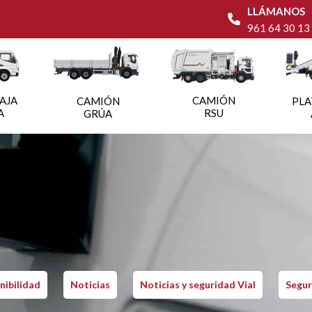
LLÁMANOS
961 64 30 13
AJA
CAMIÓN
CAMIÓN
PL
A
RSU
GRÚA
nibilidad
Noticias
Noticias y seguridad Vial
Segur