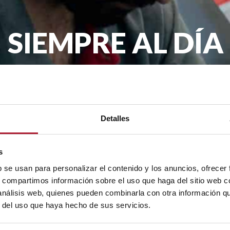
SIEMPRE AL DÍA
remos llegar la actualidad de TransTel, pro
mes en tu email.
Detalles
.A. con la finalidad de enviarte nuestro boletín periódico. La legit
rceros. Tienes derecho a acceder, rectificar y suprimir tus datos, as
s
b se usan para personalizar el contenido y los anuncios, ofrecer
s, compartimos información sobre el uso que haga del sitio web 
 análisis web, quienes pueden combinarla con otra información q
r del uso que haya hecho de sus servicios.