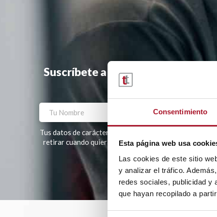
Suscríbete a la newsletter y te ha
Consentimiento
Tus datos de carácter personal tratados por TRANSTEL, S
retirar cuando quieras. Tus datos no serán cedidos a te
Esta página web usa cookie
Las cookies de este sitio we
Por favor, deja este campo vacío.
y analizar el tráfico. Ademá
redes sociales, publicidad y
que hayan recopilado a parti