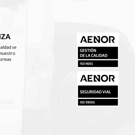
NZA
ualdad se
 nuestro
normas