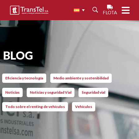
FLOTA
BLOG
Eficiencia y tecnología
Medio ambiente y sostenibilidad
Noticias
Noticias y seguridad Vial
Seguridad vial
Todo sobre el renting de vehículos
Vehículos