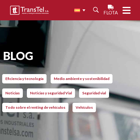
FLOTA
BLOG
Eficiencia y tecnología
Medio ambiente y sostenibilidad
Noticias
Noticias y seguridad Vial
Seguridad vial
Todo sobre el renting de vehículos
Vehículos