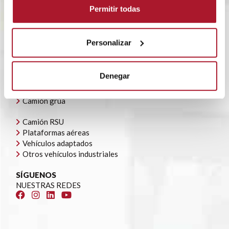
POLÍTICA CORPORATIVA
Permitir todas
CONTACTO
OFERTAS DE EMPLEO
AYUDAS AUTOCONSUMO
Personalizar
NUESTRA FLOTA
Todoterrenos y furgonetas
Denegar
Camión caja cerrada
Camión caja abierta
Camión grúa
Camión RSU
Plataformas aéreas
Vehículos adaptados
Otros vehículos industriales
SÍGUENOS
NUESTRAS REDES