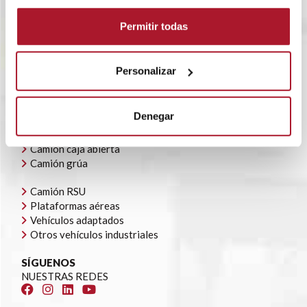
RENTING FLEXIBLE
BLOG
Permitir todas
POLÍTICA CORPORATIVA
CONTACTO
OFERTAS DE EMPLEO
Personalizar
AYUDAS AUTOCONSUMO
NUESTRA FLOTA
Denegar
Todoterrenos y furgonetas
Camión caja cerrada
Camión caja abierta
Camión grúa
Camión RSU
Plataformas aéreas
Vehículos adaptados
Otros vehículos industriales
SÍGUENOS
NUESTRAS REDES