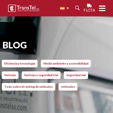
FLOTA
BLOG
Eficiencia y tecnología
Medio ambiente y sostenibilidad
Noticias
Noticias y seguridad Vial
Seguridad vial
Todo sobre el renting de vehículos
Vehículos