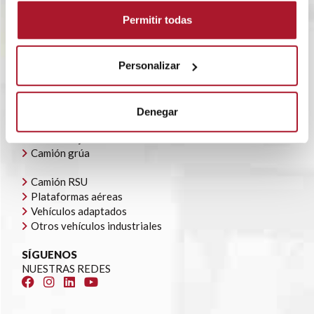
BLOG
Permitir todas
POLÍTICA CORPORATIVA
CONTACTO
OFERTAS DE EMPLEO
AYUDAS AUTOCONSUMO
Personalizar
NUESTRA FLOTA
Todoterrenos y furgonetas
Denegar
Camión caja cerrada
Camión caja abierta
Camión grúa
Camión RSU
Plataformas aéreas
Vehículos adaptados
Otros vehículos industriales
SÍGUENOS
NUESTRAS REDES