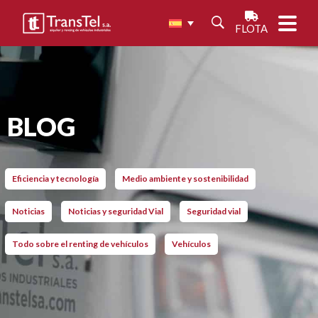
FLOTA
BLOG
Eficiencia y tecnología
Medio ambiente y sostenibilidad
Noticias
Noticias y seguridad Vial
Seguridad vial
Todo sobre el renting de vehículos
Vehículos