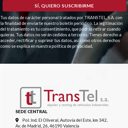
Tus datos de carácter personal tratados por TRANSTEL, S.A. con
la finalidad de enviarte nuestro boletín periódico. La legitimación
del tratamiento es tu consentimiento, que podrás retirar cuando
quieras. Tus datos no serán cedidos a terceros. Tienes derecho a
acceder, rectificar y suprimir tus datos, así como otros derechos
como se explica en nuestra política de privacidad.
Por
favor,
deja
este
campo
vacío.
SEDE CENTRAL
Pol. Ind. El Oliveral, Autovía del Este, km 342,
Av. de Madrid, 26, 46190 Valencia