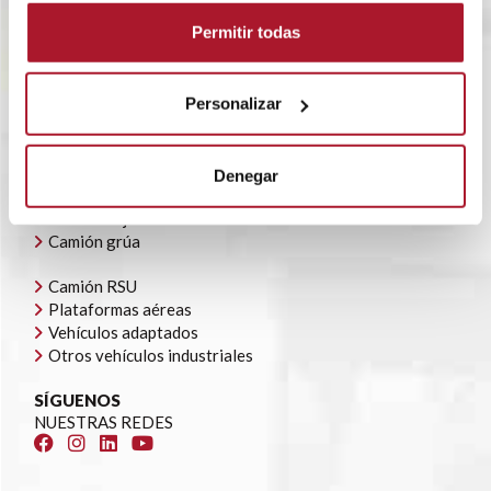
BLOG
Permitir todas
POLÍTICA CORPORATIVA
CONTACTO
OFERTAS DE EMPLEO
Personalizar
AYUDAS AUTOCONSUMO
NUESTRA FLOTA
Todoterrenos y furgonetas
Denegar
Camión caja cerrada
Camión caja abierta
Camión grúa
Camión RSU
Plataformas aéreas
Vehículos adaptados
Otros vehículos industriales
SÍGUENOS
NUESTRAS REDES