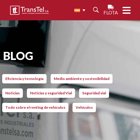
FLOTA
BLOG
Eficiencia y tecnología
Medio ambiente y sostenibilidad
Noticias
Noticias y seguridad Vial
Seguridad vial
Todo sobre el renting de vehículos
Vehículos