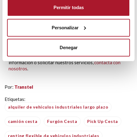
Disponemos de una plantilla de conductores que
realizarán
Permitir todas
la entrega del vehículo llave en mano
allá donde quieras,
en España, incluidas Canarias y Baleares, y en Portugal.
Personalizar
En
TransTel SA
llevamos más de 50 años siendo referentes
en el
alquiler y renting de vehículos industriales
. Hemos
conseguido liderar el sector gracias a la calidad, la
Denegar
implicación total por parte de todo el equipo y la mejora
permanente. Si estás interesado en obtener más
información o solicitar nuestros servicios,
contacta con
nosotros
.
Por:
Transtel
Etiquetas:
alquiler de vehículos industriales largo plazo
camión cesta
Furgón Cesta
Pick Up Cesta
renting flexible de vehículos industriales