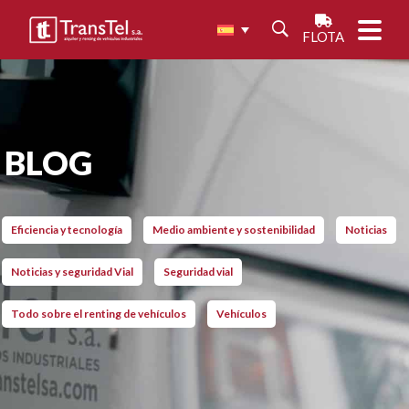
FLOTA
BLOG
Eficiencia y tecnología
Medio ambiente y sostenibilidad
Noticias
Noticias y seguridad Vial
Seguridad vial
Todo sobre el renting de vehículos
Vehículos