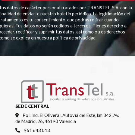
Tus datos de carácter personal tratados por TRANSTEL, S.A. con la
finalidad de enviarte nuestro boletín periódico. La legitimación del
tratamiento es tu consentimiento, que podrás retirar cuando
quieras. Tus datos no serán cedidos a terceros. Tienes derecho a
acceder, rectificar y suprimir tus datos, así como otros derechos
como se explica en nuestra política de privacidad.
Por favor, deja este campo vacío.
SEDE CENTRAL
Pol. Ind. El Oliveral, Autovía del Este, km 342, Av.
de Madrid, 26, 46190 Valencia
961 643 013