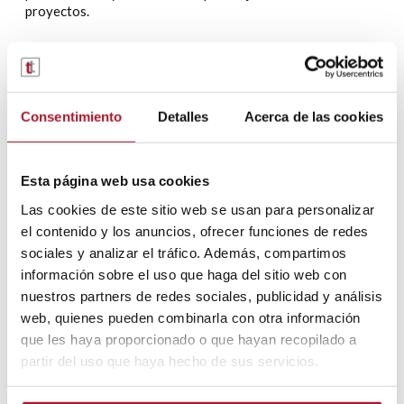
proyectos.
–
Acceso a lugares difíciles
: las plataformas aéreas son
ideales para acceder a áreas estrechas, angostas o de difícil
acceso, donde las escaleras y los andamios convencionales
no son prácticos.
Consentimiento
Detalles
Acerca de las cookies
Los
vehículos industriales con plataformas aéreas
son
herramientas indispensables en numerosas industrias, ya
que ofrecen acceso seguro y eficiente a alturas elevadas.
Esta página web usa cookies
Si buscas mejorar la eficiencia y la seguridad en tu trabajo
Las cookies de este sitio web se usan para personalizar
en altura, considera utilizar plataformas aéreas
. ¡Puedes
el contenido y los anuncios, ofrecer funciones de redes
alquilarlas a largo plazo o en renting flexible en
sociales y analizar el tráfico. Además, compartimos
TransTel!
información sobre el uso que haga del sitio web con
nuestros partners de redes sociales, publicidad y análisis
web, quienes pueden combinarla con otra información
En TransTel contamos con una
gran variedad de stock de
que les haya proporcionado o que hayan recopilado a
vehículos industriales que podemos entregarte de
partir del uso que haya hecho de sus servicios.
forma inmediata
para que puedas cubrir las necesidades
urgentes de tu empresa.