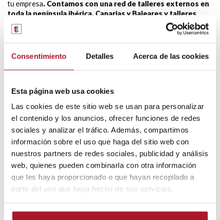
tu empresa
. Contamos con una red de talleres externos en
toda la península ibérica, Canarias y Baleares y talleres
propios TransTel en Valencia, Madrid, Barcelona, Bilbao,
Sevilla y Lisboa
.
Disponemos de una plantilla de conductores que
realizarán la
Consentimiento
Detalles
Acerca de las cookies
entrega del vehículo llave en mano
allá donde quieras, en
España, incluidas Canarias y Baleares, y en Portugal.
Esta página web usa cookies
En
TransTel SA
llevamos más de 50 años siendo referentes en
el
alquiler y renting de vehículos industriales
. Hemos
Las cookies de este sitio web se usan para personalizar
conseguido liderar el sector gracias a la calidad, la implicación
el contenido y los anuncios, ofrecer funciones de redes
total por parte de todo el equipo y la mejora permanente. Si
sociales y analizar el tráfico. Además, compartimos
estás interesado en obtener más información o solicitar
nuestros servicios,
contacta con nosotros
.
información sobre el uso que haga del sitio web con
nuestros partners de redes sociales, publicidad y análisis
web, quienes pueden combinarla con otra información
Por:
Transtel
que les haya proporcionado o que hayan recopilado a
partir del uso que haya hecho de sus servicios.
Etiquetas:
alquiler de vehículos industriales largo plazo