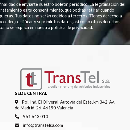
finalidad de enviarte nuestro boletín periódico. La legitimación del
tratamiento es tu consentimiento, que podrás retirar cuando
quieras. Tus datos no serán cedidos a terceros. Tienes derecho a
acceder, rectificar y suprimir tus datos, así como otros derechos
como se explica en nuestra política de privacidad.
Por favor, deja este campo vacío.
SEDE CENTRAL
Pol. Ind. El Oliveral, Autovía del Este, km 342, Av.
de Madrid, 26, 46190 Valencia
961 643 013
info@transtelsa.com