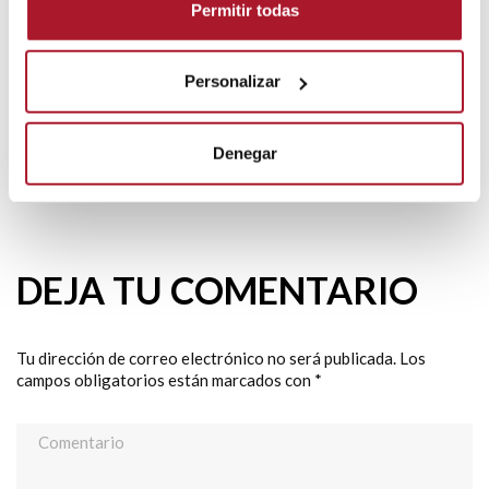
Permitir todas
decorado navidad
Furgón Cesta
luces navideñas
Personalizar
renting flexible de vehículos industriales
Denegar
transtel
DEJA TU COMENTARIO
Tu dirección de correo electrónico no será publicada.
Los
campos obligatorios están marcados con
*