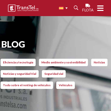
FLOTA
BLOG
Eficiencia y tecnología
Medio ambiente y sostenibilidad
Noticias
Noticias y seguridad Vial
Seguridad vial
Todo sobre el renting de vehículos
Vehículos