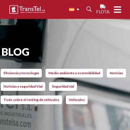
FLOTA
BLOG
Eficiencia y tecnología
Medio ambiente y sostenibilidad
Noticias
Noticias y seguridad Vial
Seguridad vial
Todo sobre el renting de vehículos
Vehículos