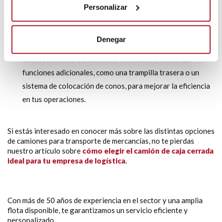
las entregas o recogidas.
Personalizar
Duración del alquiler
: determina si necesitas el camión a
corto o largo plazo. En TransTel, ofrecemos soluciones
Denegar
flexibles adaptadas a la duración de tu proyecto.
Características adicionales
: considera si necesitas
funciones adicionales, como una trampilla trasera o un
sistema de colocación de conos, para mejorar la eficiencia
en tus operaciones.
Si estás interesado en conocer más sobre las distintas opciones
de camiones para transporte de mercancías, no te pierdas
nuestro artículo sobre
cómo elegir el camión de caja cerrada
ideal para tu empresa de logística
.
Con más de 50 años de experiencia en el sector y una amplia
flota disponible, te garantizamos un servicio eficiente y
personalizado.