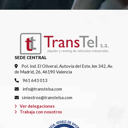
Por
favor,
deja
este
campo
vacío.
SEDE CENTRAL
Pol. Ind. El Oliveral, Autovía del Este, km 342, Av.
de Madrid, 26, 46190 Valencia
961 643 013
info@transtelsa.com
siniestros@transtelsa.com
Ver delegaciones
Trabaja con nosotros