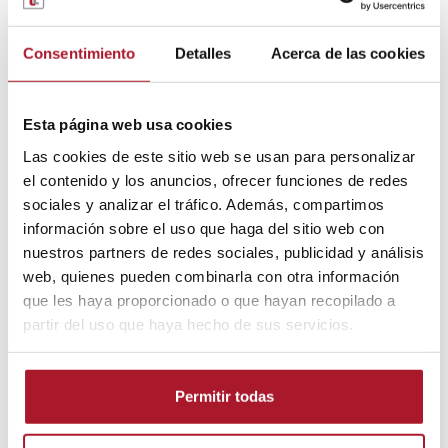
Caja abierta con equipo de colocación de conos
Consentimiento
Detalles
Acerca de las cookies
Factores a tener en cuenta
antes de alquilar un camión de
Esta página web usa cookies
caja abierta
Las cookies de este sitio web se usan para personalizar
el contenido y los anuncios, ofrecer funciones de redes
Antes de
alquilar un camión de caja abierta
, es importante
sociales y analizar el tráfico. Además, compartimos
tener en cuenta ciertos aspectos que te ayudarán a tomar la
mejor decisión:
información sobre el uso que haga del sitio web con
nuestros partners de redes sociales, publicidad y análisis
Tipo de carga
: asegúrate de que el camión que elijas
web, quienes pueden combinarla con otra información
pueda manejar el tipo de carga que necesitas transportar.
que les haya proporcionado o que hayan recopilado a
Capacidad de carga
: verifica que el vehículo tenga la
partir del uso que haya hecho de sus servicios.
capacidad adecuada para el volumen y peso de tu
mercancía.
Permitir todas
Acceso al lugar de trabajo
: evalúa si el camión podrá
acceder sin problemas a las zonas donde necesitas realizar