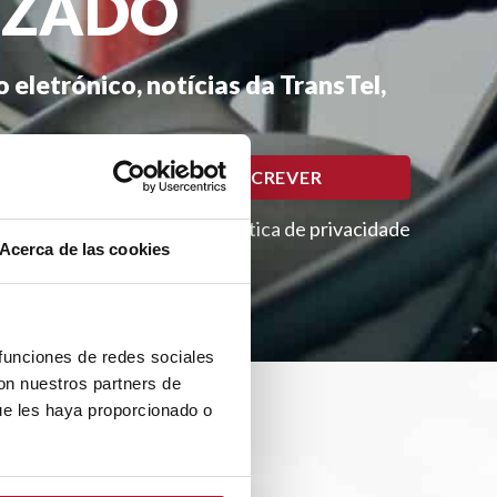
IZADO
eletrónico, notícias da TransTel,
Please lea
subscrever, aceita a nossa política de privacidade
Acerca de las cookies
 funciones de redes sociales
con nuestros partners de
ue les haya proporcionado o