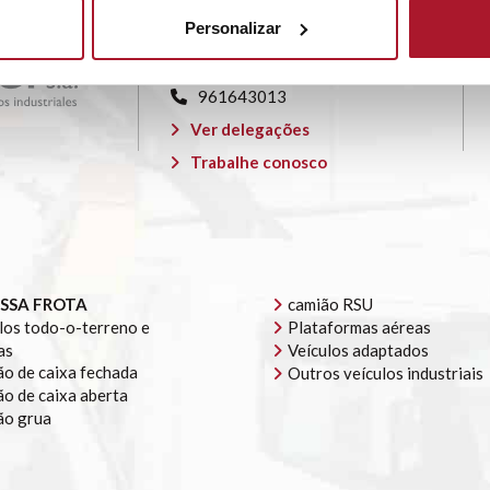
Valência), km 342 Pol. Ind. El
Personalizar
Oliveral, Avda. Madrid 26 46190 ·
Riba-roja de Túria
961643013
Ver delegações
Trabalhe conosco
SSA FROTA
camião RSU
los todo-o-terreno e
Plataformas aéreas
as
Veículos adaptados
o de caixa fechada
Outros veículos industriais
o de caixa aberta
ão grua