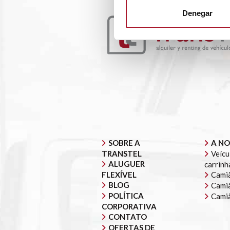
Denegar
SOBRE A
A NO
TRANSTEL
Veícu
ALUGUER
carrinh
FLEXÍVEL
Camiã
BLOG
Camiã
POLÍTICA
Cami
CORPORATIVA
CONTATO
OFERTAS DE