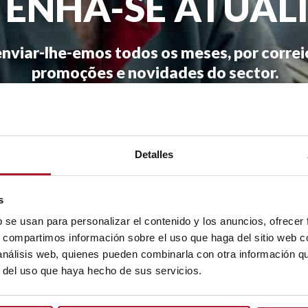
ENHA-SE ATUAL
nviar-lhe-emos todos os meses, por correio 
promoções e novidades do sector.
* Ao 
Detalles
s
b se usan para personalizar el contenido y los anuncios, ofrecer
s, compartimos información sobre el uso que haga del sitio web 
 análisis web, quienes pueden combinarla con otra información q
r del uso que haya hecho de sus servicios.
SERVIÇOS CENTRAIS
Crtra. Nac. III (Madrid-