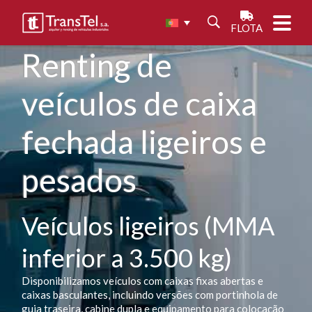
FLOTA
Renting de
veículos de caixa
fechada ligeiros e
pesados
Veículos ligeiros (MMA
inferior a 3.500 kg)
Disponibilizamos veículos com caixas fixas abertas e
caixas basculantes, incluindo versões com portinhola de
guia traseira, cabine dupla e equipamento para colocação