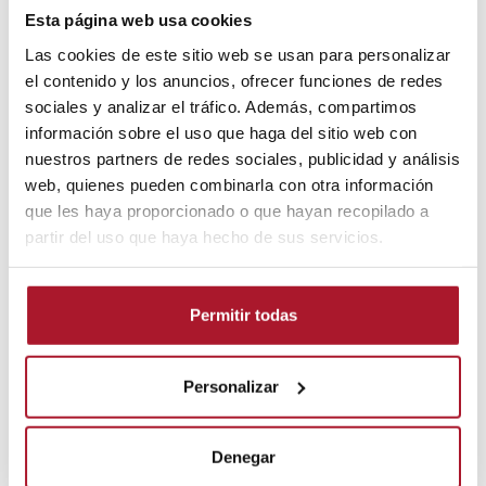
industriais
Esta página web usa cookies
LER MAIS
Las cookies de este sitio web se usan para personalizar
el contenido y los anuncios, ofrecer funciones de redes
sociales y analizar el tráfico. Además, compartimos
información sobre el uso que haga del sitio web con
nuestros partners de redes sociales, publicidad y análisis
web, quienes pueden combinarla con otra información
que les haya proporcionado o que hayan recopilado a
partir del uso que haya hecho de sus servicios.
Permitir todas
|
2 de Junho de 2026
Tudo sobre o aluguer de veículos
Personalizar
Veículos
O que precisa saber sobre o aluguer de
Denegar
varredoras autopropulsadas