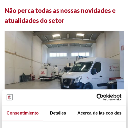
Não perca todas as nossas novidades e
atualidades do setor
7 de Julho de 2026
Tudo sobre aluguer de veículos
Consentimiento
Detalles
Acerca de las cookies
Casos reais de aluguer de veículos